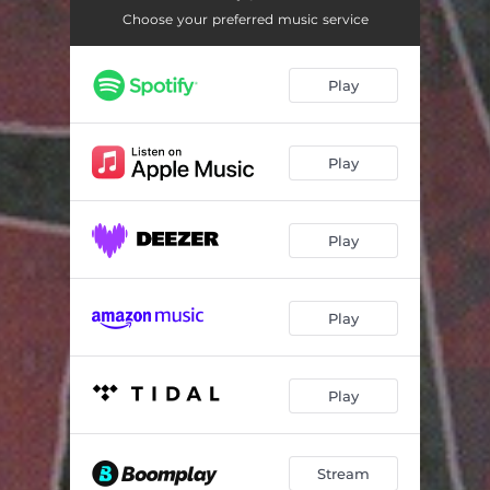
Przeklęty Polak
03:06
Choose your preferred music service
Blada Ballada
04:19
Play
Hymn do Bałtyku
02:46
Słowiański temperament
03:39
Play
Generał Maczek i jego Pancerni
03:53
Panie Janie Młodopolski
03:39
Play
Westerplatte
04:21
Ojczyzna
03:45
Play
Rzeź Wołyńska cz.1
04:08
Rzeź Wołyńska cz.2
05:00
Play
Stream