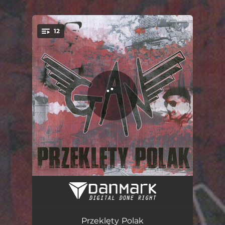
.
12
You're all set!
GAN
04:00
Rozstrzelana armia
05:06
Przeklęty Polak