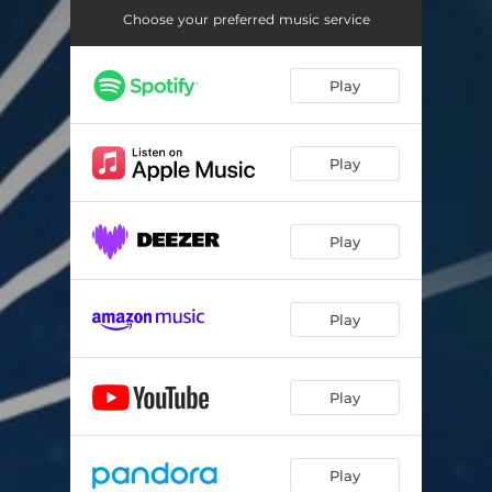
Sinfonia di mare
04:21
Choose your preferred music service
Song for Rebecca
03:29
Play
Sailor’s woman ballade
03:40
È tornata l’allegria
04:04
Play
I fiumi di Lombardia
03:57
Margherita in bicicletta
03:16
Play
La magia della voce
02:41
Il dromedario e il cammello
02:18
Play
Play
Play