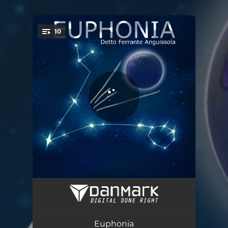
.
10
You're all set!
Risacca
03:57
Einsamkeit - Solitudine ballata in tedesco e italiano
03:40
Euphonia