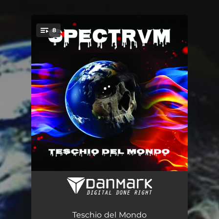
.
8
You're all set!
Anima
05:24
Bestia
03:33
Teschio del Mondo