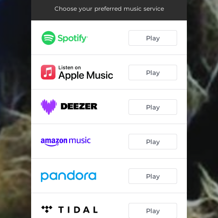
Nessuno Piange Nessuno Canta
08:20
Choose your preferred music service
Sogni di Pietra
04:08
Play
Teschio del Mondo
03:06
Crisalide
04:57
Play
Prigione
03:47
Templum
04:54
Play
Play
Play
Play