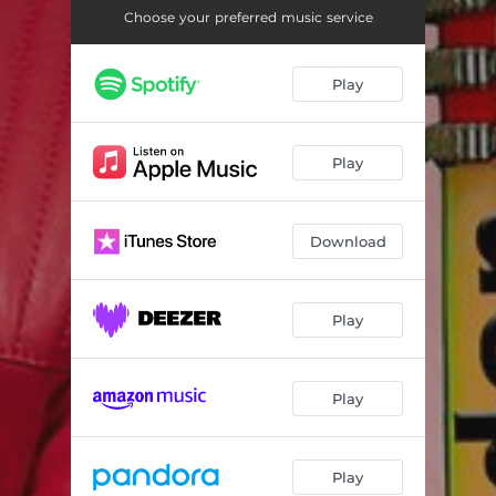
Sandy
02:36
Choose your preferred music service
Eviva España
03:32
Play
A Place in the Sun
03:06
Det bli’r aldrig som det var I gamle dage
02:56
Play
Uglevisen
04:06
Have I told you lately that I love you
02:57
Download
Vi får solskin i morgen
03:01
Vi holder fest
03:48
Play
Du si’r jeg skal gi’ dig en chance
02:45
Play
Save the last dance for me
02:47
Find dig en blomst
02:21
Play
Can’t take my eyes off you
03:39