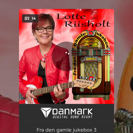
14
You're all set!
Der er intet der kan få mig til at glemme dig
02:58
To mørke øjne
03:00
Fra den gamle jukebox 3