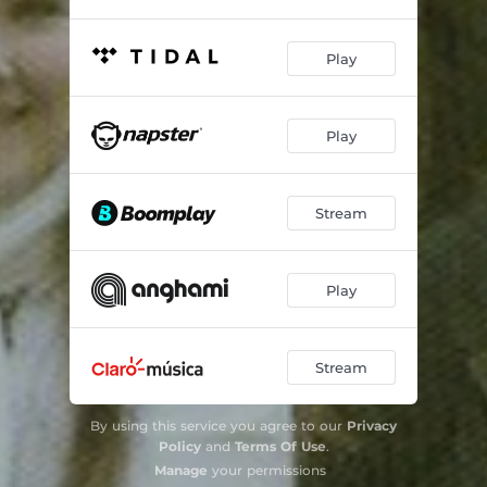
Sed Och Tradition
03:16
Play
Play
Stream
Play
Stream
By using this service you agree to our
Privacy
Policy
and
Terms Of Use
.
Manage
your permissions