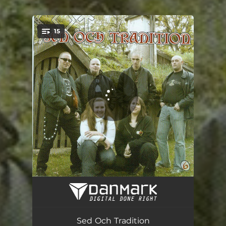
15
You're all set!
Vi Ses I Valhall
03:14
Håll Ryggen Fri
01:40
Sed Och Tradition