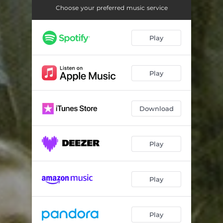
1000 År
02:23
Choose your preferred music service
Dö I Sot
03:15
Play
Aldrig Sviker Modet
02:52
Ensamvarg
03:43
Play
Götland
02:48
12 Gyllene Riddare
05:45
Download
Laglös
02:44
Eniga Vi Stå
04:52
Play
En Vikings Liv
04:10
Play
Vemodsvisa
03:35
Familj Och Fosterland
02:47
Play
Måste Göra Uppror
04:03