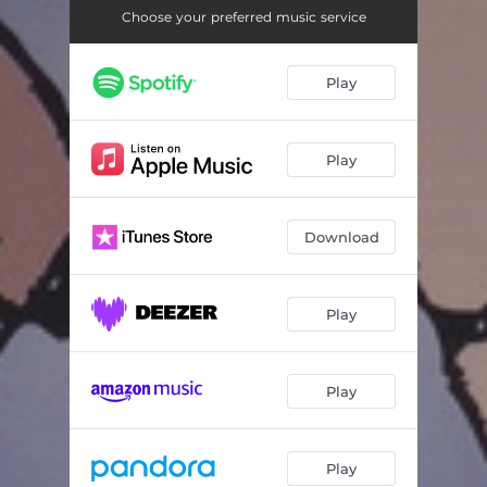
Julius og Julia køber julegaver
02:22
Choose your preferred music service
Chip-Chap
02:16
Play
Holger Hostemus pynter juletræ
01:45
Sangen om Holger Hostemus
02:43
Play
Bjældeklang
02:15
Bølle får mavepine
02:34
Download
På loftet sidder nissen
01:52
Musefælden
02:26
Play
Sangen om de små julemus
01:45
Play
Julemanden kommer på besøg
01:22
Højt fra træets grønne top
02:18
Play
Sikken voldsom trængsel
03:18