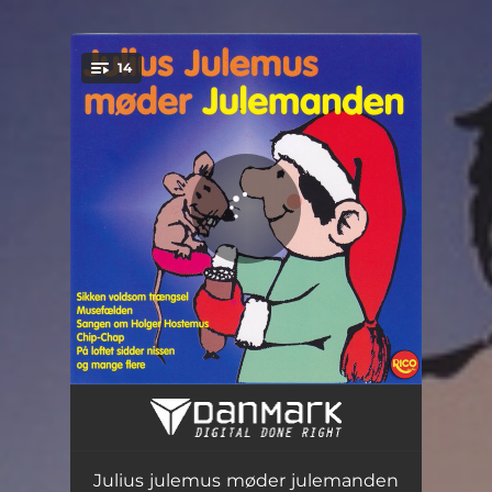
14
You're all set!
Julius julemus møder julemanden
02:03
Til julebal i Nisseland
03:00
Julius julemus møder julemanden