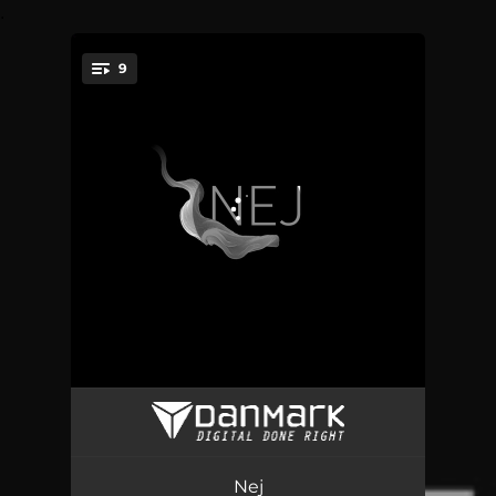
.
9
You're all set!
Aldrig Mer
04:13
Kan inte hindra det
03:04
Nej