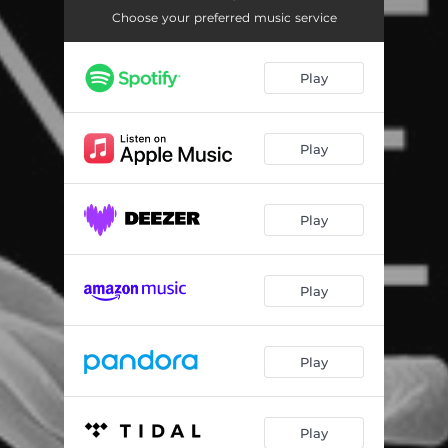
Över havet
04:48
Choose your preferred music service
Människans okränkbarhet
02:41
Play
Martyr
05:54
Res er upp
03:51
Play
Din kärlek är ett straff
04:03
Du tar min kraft
02:07
Play
Radiatus
05:13
Play
Play
Play