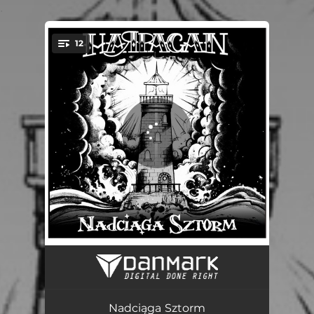
.
12
You're all set!
Święty Grall
04:28
Spotkamy się w Piekle
03:47
Nadciąga Sztorm