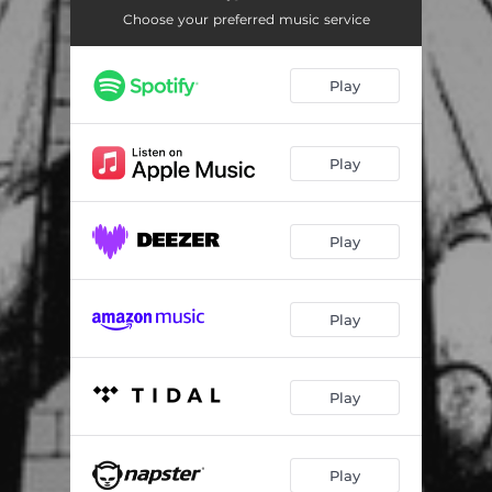
Prosto pod Stół
03:23
Choose your preferred music service
Nadciąga Sztorm
03:54
Play
Pytanie
03:51
To Nieważne
04:14
Play
Chroniczny Brak Horyzontu
04:08
Wszystko Schodzi na Psy
04:23
Play
Nowoczesny Człowiek
03:44
Gdzie są Chłopcy z Tamtych Lat
04:12
Play
Impas
04:37
Saragossa
03:28
Play
Play