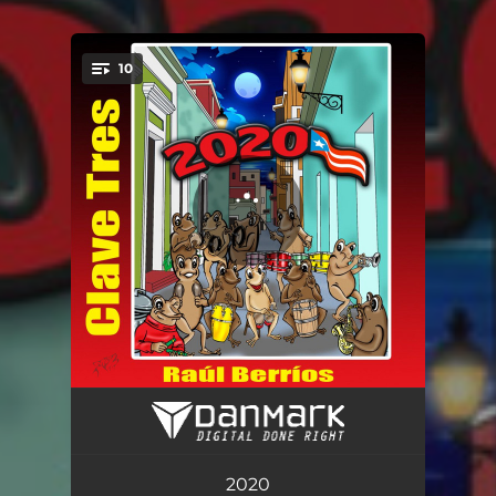
10
You're all set!
Caravan
05:41
Bésame Mucho
07:15
2020