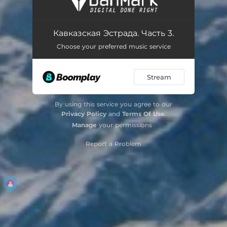
Девушки Кавказа
04:48
Кавказская Эстрада. Часть 3.
Пусть говорят
03:22
Choose your preferred music service
Ловзар
03:41
Stream
Катя, Катенька
03:38
Горянка
04:49
By using this service you agree to our
Privacy Policy
and
Terms Of Use
.
Горный цветок
02:46
Manage
your permissions
Сабантой
03:28
Report a Problem
Встретят здесь гостей
03:36
Ей одной
03:22
Карачаевка
04:37
Увези
02:33