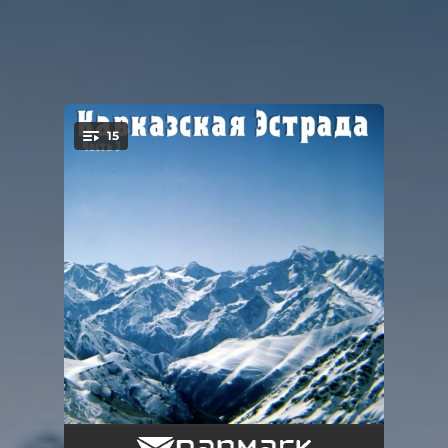
.
15
You're all set!
Белый лебедь
04:43