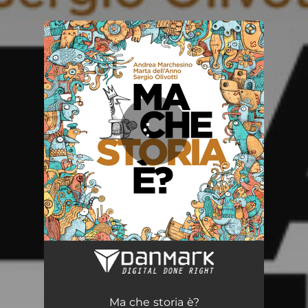
.
You're all set!
Ma che storia è?
02:43
Ma che storia è?