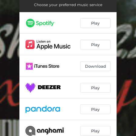
Choose your preferred music service
Play
Play
Download
Play
Play
Play