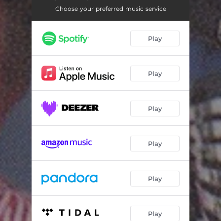
Blomstrende jasminer
03:04
Choose your preferred music service
Fanøvalsen
02:15
Play
Fugl, lille fugl
03:33
Fængselets mure
03:10
Play
Smil, smil, lille Gerda
02:34
Musik i gården
02:43
Play
Kertemindevisen
02:00
Gamle Norge
03:04
Play
Blomstrene kastanjer
02:18
Imellem granskov og li
03:51
Play
Østersøens perle
02:13
Play
Hvorfor fælde tårer
03:13