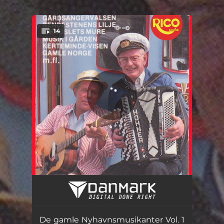
.
14
You're all set!
Gårdsangervalsen
03:08
Rendestenens lilje
02:20
De gamle Nyhavnsmusikanter Vol. 1