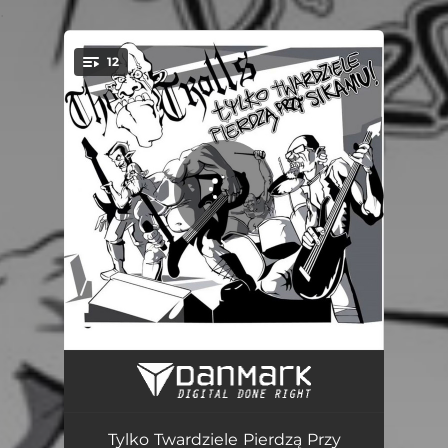
.
12
You're all set!
Szare Życie
03:15
Mistrz I Małgorzata
03:03
Tylko Twardziele Pierdzą Przy