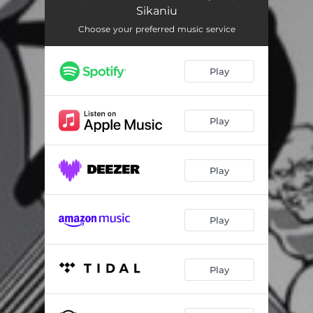
Policyjny Pies
03:00
Sikaniu
Radiowozy
02:53
Choose your preferred music service
Dwa Kolory
03:01
Play
Życie Jest Jak Talia Kart
03:20
Magiczne Noce
03:11
Play
Ja Pierdolę, Jestem Trollem
04:53
Gorsi Od Samego Diabła
04:05
Play
Kraina Latających Siekier
04:12
Play
Ulico Prowadź Mnie
03:51
Cześć I Chwała Bohaterom
05:21
Play