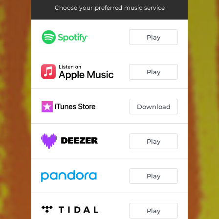
Choose your preferred music service
Play
Play
Download
Play
Play
Play