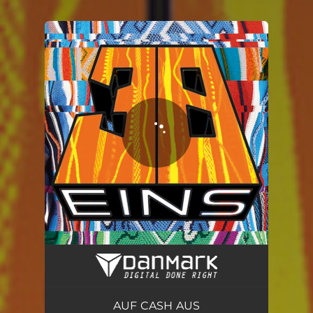
You're all set!
AUF CASH AUS
02:13
AUF CASH AUS