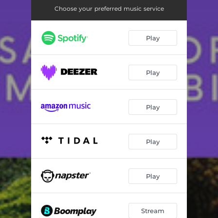
Sentiti libero
03:23
Choose your preferred music service
Reiki naturale rilassamento
02:25
Play
Momenti magici
02:31
Musica per visualizzazione
03:37
Play
Realizzazione spirituale
02:50
Ninna nanna
03:23
Play
Tranquillità
02:38
Rimedi naturali ansia
02:43
Play
Un bagno rivitalizzante
02:18
Musica per yoga
02:43
Play
Sessione di visualizzazione
02:39
Stream
Trovare la felicità
02:07