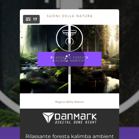
.
17
You're all set!
Rane nelle paludi
03:05
Sviluppare la creatività
03:14
Rilassante foresta kalimba ambient