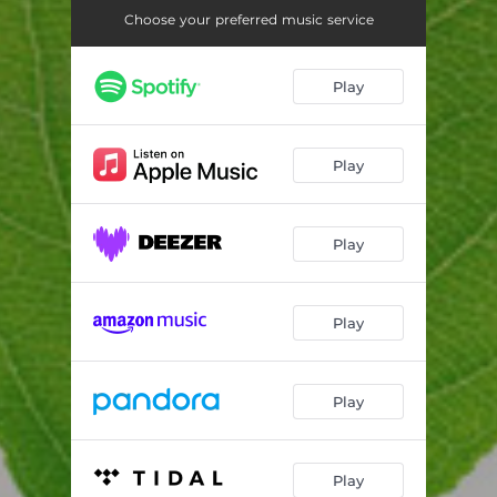
Ociupinka
02:57
Choose your preferred music service
Oyfn pripetchik
03:43
Play
Siostrzyce
03:43
Domu mój
01:45
Play
Oif’n weg steht a boim
03:17
Kinderjohren
03:51
Play
Ogród
02:34
Ogień
04:04
Play
O świcie
03:00
Play
Play