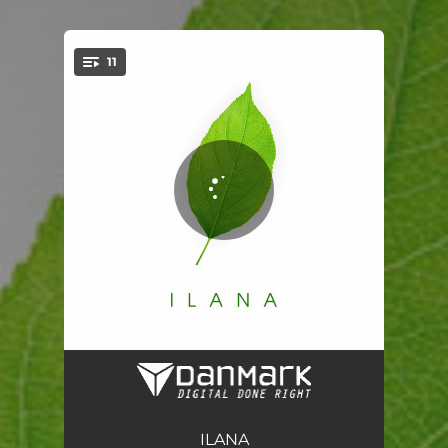
.
11
You're all set!
Stoi dąb
03:25
Śpiewa dziewczę potokowi
01:58
ILANA