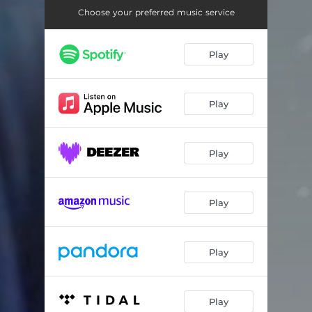
Risacca
02:44
Choose your preferred music service
Requiem per un marinaio ombra
03:30
Play
Chissà
01:32
Piazza Mirabello
03:26
Play
Sinfonia di mare
04:39
Blues dei pioppi
04:02
Play
I fiumi di Lombardia
04:00
Play
Play
Play