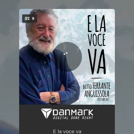
.
9
You're all set!
Mar Mediterraneo
04:14
Incontro
02:46
E la voce va