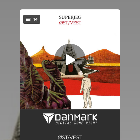
.
14
You're all set!
Øst / Vest (Øst-Udgave)
04:02
Stirrer på Atomer
03:04
ØST/VEST