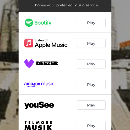
2312
04:37
Choose your preferred music service
Våd Drøm
06:21
Play
Eftertanker
04:24
1000 Km
03:36
Play
Bibel
04:24
Lars Tyndskids Mark
03:56
Play
Gennemsnitstalent
04:01
Alle Hjerter Længes
03:16
Play
Bror
02:33
Isklumper
02:49
Play
Forhåbningsholms Allé
02:58
Play
Øst / Vest (Vest-Udgave)
03:58