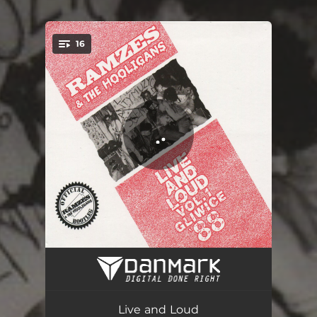
16
You're all set!
Gitary do oporu
03:38
Skok na kiosk
02:09
Live and Loud