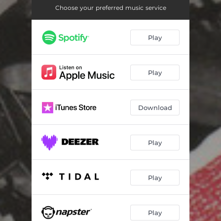
Silni zwarci gotowi
03:03
Choose your preferred music service
Naprzód 23 Rydułtowy
02:53
Play
Skinhead
03:22
Hej chłopcy
02:59
Play
Wściekłe psy
03:10
Chodź pójdziemy tam
02:26
Download
Rydułtowy
02:29
Niedziela
03:59
Play
Kiedy wezmę kosz
03:08
Play
Świnia
02:30
Co byś zrobił...
02:27
Play
Ojcze nasz
02:45