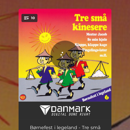
.
10
You're all set!
Oppe i Norge
02:00
Tre små kineser
02:38
Børnefest i legeland - Tre små