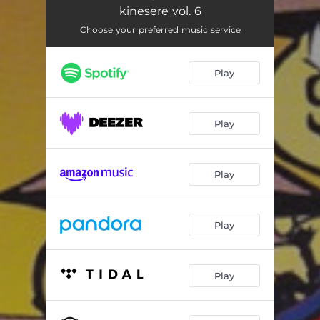
Mester Jakob
02:57
kinesere vol. 6
Se min kjole
02:50
Choose your preferred music service
Hjulene på bussen
02:59
Play
Tre små soldater
04:11
Tante Musica
02:35
Play
Når jeg får en lille
02:38
Klappe klappe kage
02:16
Play
Tingelinge-later
02:48
Play
Play