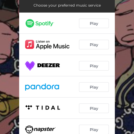
Warten auf große Paket
02:24
Choose your preferred music service
Arbeiter schreibt...
02:17
Play
Shenlong
02:57
Hashzerhacker
02:24
Play
DHL Lieferant 2.0
02:56
Outro
02:15
Play
Play
Play
Play