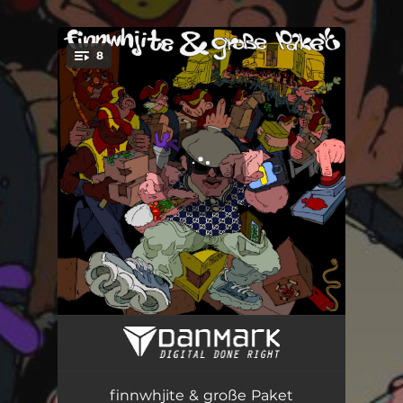
.
8
You're all set!
Kein Drysift
02:03
Fruchtiger Sirup
02:07
finnwhjite & große Paket