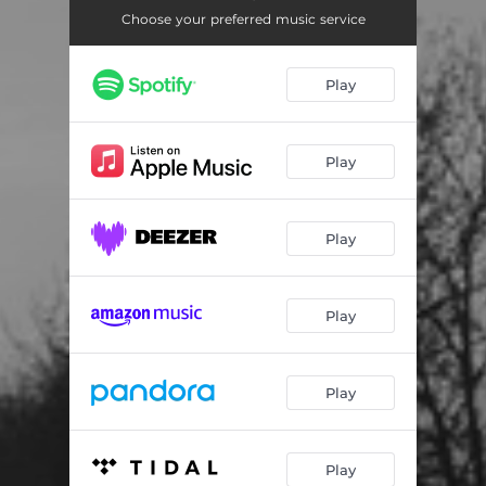
Ce jour-là
04:54
Choose your preferred music service
Alzhei-mère
04:32
Play
If You Want Me to Love You
03:06
Au parc Sainte Marie
02:50
Play
Papa
03:46
Lily
03:40
Play
Ma copine la mort
03:27
Estelle
04:15
Play
Si belle et si vieux
03:16
Que reste-t'il
03:31
Play
Quand je ne serai plus là
05:13
Play