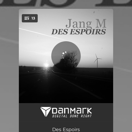
.
13
You're all set!
Prélude en do mineur
01:56
Ternitude
04:23
Des Espoirs