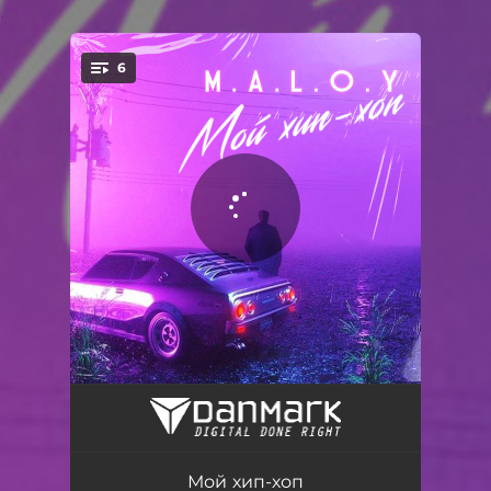
.
6
You're all set!
30 января
02:01
Как все люди
02:10
Мой хип-хоп