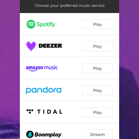
Маленькая Девчуха
04:35
Choose your preferred music service
Мой хип-хоп
03:25
Play
Новогодняя открытка!!
01:54
Про Алену
05:47
Play
Play
Play
Play
Stream