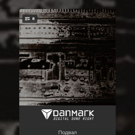
.
8
You're all set!
,jktpym
01:50
Ears do not understand
06:03
Подвал