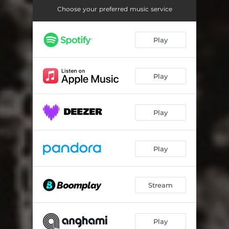
Сон
04:50
Choose your preferred music service
Зря вы это всё
06:11
Play
Пылающее копьё
02:56
Гараж
01:57
Play
Подвал
01:55
Конец
01:19
Play
Play
Stream
Play