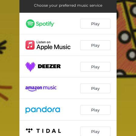
Dječja igra
02:44
Choose your preferred music service
Gdje je onaj cvjetak žuti
02:30
Play
Hura hura proljeće
01:57
Kad si sretan
03:27
Play
Kočija
02:12
Leptiriću
01:49
Play
Mačak i miš
02:54
Moj prvi ples
03:07
Play
Proljeće
01:25
Play
Play