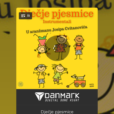
.
11
You're all set!
Bubamara
02:23
Veseli mix
06:52
Dječje pjesmice