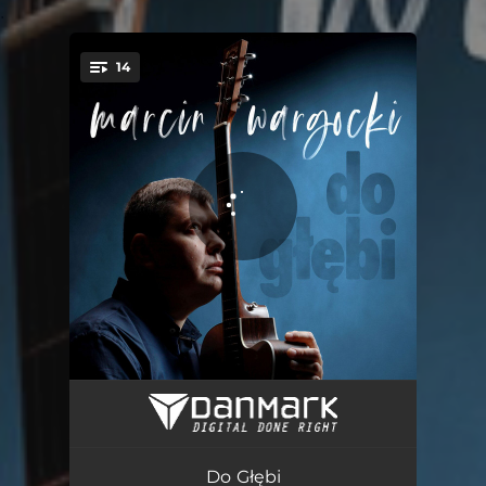
.
14
You're all set!
Modlitwa św. Patryka
03:26
Czuwać
03:18
Do Głębi