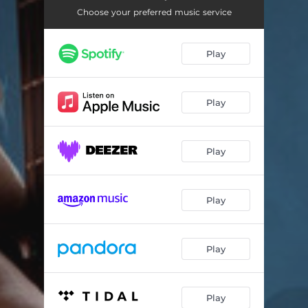
A czas biegnie
04:28
Choose your preferred music service
Chciałbym
02:41
Play
Łotr
03:57
Daj im poznać
04:21
Play
Zło dobrem
04:11
Zawsze razem
03:39
Play
Do głębi
04:38
Paciorki
02:31
Play
Niewielki-wielki
03:21
Myślę o dniu
03:59
Play
Cud codzienny
02:39
Play
Wiedza
04:45