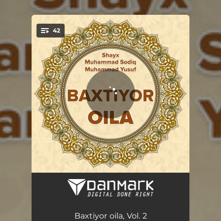
42
You're all set!
Farzandning tug'ilgandan keyingi haqlari
08:23
Farzandga ism qo'yish
22:43
Baxtiyor oila, Vol. 2