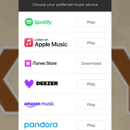
Bolaning qulog'iga azon va takbir aytish
03:36
Choose your preferred music service
Bolaning tanglayini ko'tarish
03:51
Play
Bolaga aqiyqa qilish
14:25
Tug'ilgan farzand qiz bo'lsa
27:16
Play
Aqiyqa marosimi
10:32
O'g'il bolani xatna qildirish
02:56
Download
Xatna marosimi
01:25
Xatnada ko'ngilxushlik qilish
03:17
Play
Bolani qaramog'iga olish
11:35
Play
Bolaga valiylik qilish
10:12
Bolalar nafaqasi
06:48
Play
Bolaga mehribonlik
05:45