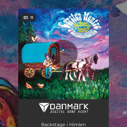
.
11
You're all set!
Al den Forråelse
03:11
Backstage i Himlen
03:56
Backstage i Himlen