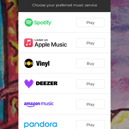
Ambulance
02:50
Choose your preferred music service
Nattens Trylleri
03:47
Play
Tøserne Hexer
03:24
Spaltet i Sigøjner & Bonde
04:24
Play
Som En Kat Der Slikker Skålen
02:06
Trampet i Spinaten
02:16
Buy
Helt Alene
02:03
Når Du Ser en Stjerne
03:55
Play
Hvis Du Ser Mig Komme
02:36
Play
Play