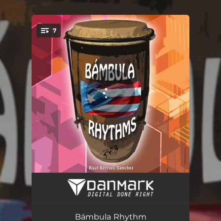
.
7
You're all set!
Corvé 6 por 8
03:57
Cuembé
03:55
Bámbula Rhythm