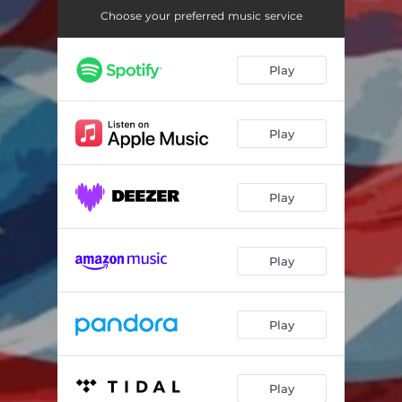
Holande
02:48
Choose your preferred music service
Leró 6 por 8
04:00
Play
Seis Corrido
02:52
Sicá
03:59
Play
Yubá 6 por 8
03:58
Play
Play
Play
Play