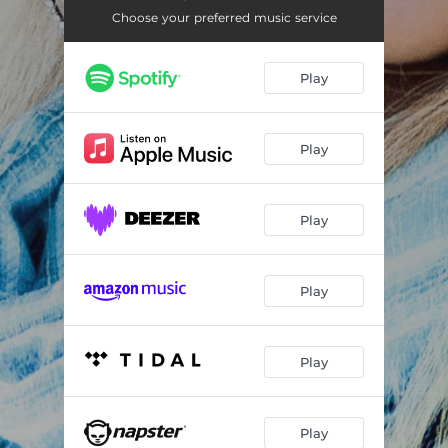
Hvis jeg aldrig ser dig igen
03:59
Choose your preferred music service
Sommerens Lys
03:15
Play
Mørketal
03:08
Lys i mørket
01:37
Play
Play
Play
Play
Play