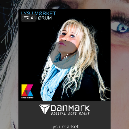
.
6
You're all set!
Rækker ud efter månen
03:42
Karrusel
03:44
Lys i mørket