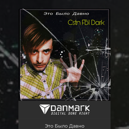
You're all set!
Это Было Давно - Crystal Version
03:15
Это Было Давно