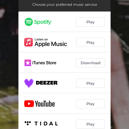
Choose your preferred music service
Play
Play
Download
Play
Play
Play