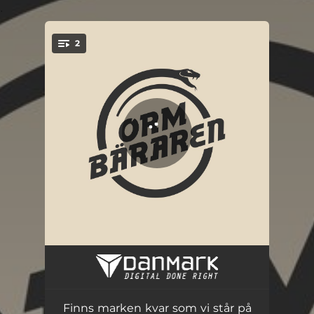
.
2
You're all set!
Finns marken kvar som vi står på
03:47
Det var inte meningen
02:39
Finns marken kvar som vi står på