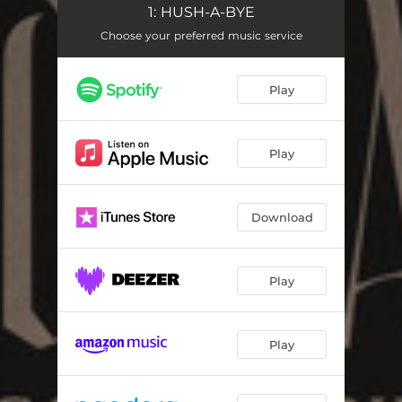
Senna Kołysanka
07:55
1: HUSH-A-BYE
Kołysanka Oddychanka
Choose your preferred music service
06:43
Mamo
04:52
Play
Blisko bądź
02:04
Tak ładnie śpisz
05:34
Play
Song to the Siren
07:47
Lulaj, lulaj maleńka dziecino
03:07
Download
Matulu moja (Sukotherapy)
04:12
Play
Asturiana
02:25
Eolie
00:45
Play
Oj lulaj, lulaj
03:59
All the Pretty Little Horses
13:29