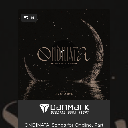
14
You're all set!
Oddychasz?
00:29
Kołysanka dla Ondyny
07:59
ONDINATA. Songs for Ondine. Part