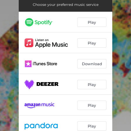
Vakna till liv
01:51
Choose your preferred music service
Helvete
02:52
Play
Ner Ner Ner
02:15
Förlorare
02:19
Play
Det är dig jag vill ha
02:16
Jag har gjort fel
02:18
Download
Det kommer aldrig att gå
02:54
Play
Play
Play