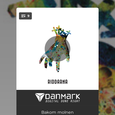
9
You're all set!
Du kan få allt
03:03
Bakom molnen
03:30
Bakom molnen