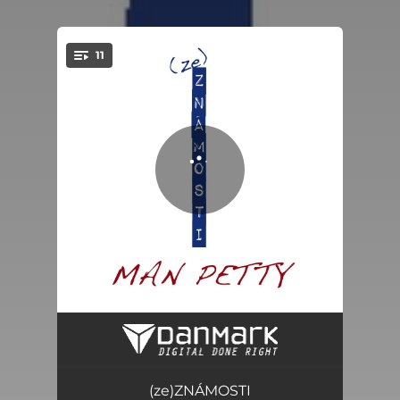
11
You're all set!
STARÝ SAD
05:01
DOHODA
04:41
(ze)ZNÁMOSTI