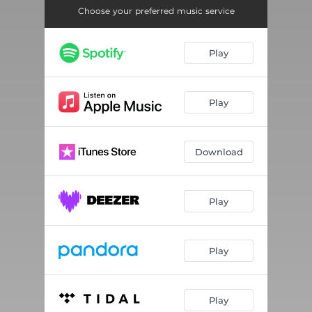
DOŽÍNKY
04:27
Choose your preferred music service
ALENA MÁ SVÁTEK
03:12
Play
NÁDRAŽÍ RADOTÍN
03:45
MAŠKARÁDA
03:37
Play
DOKTOR RYTMUS
02:46
POSLOUCHEJ MŮJ HLAS
03:07
Download
HOUPY HOUPY HOUPY
03:54
HYMNA HERETIKŮ
03:39
Play
SAMBA RUMBA RADOTÍNA
03:41
Play
Play