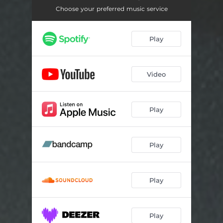
Nachtschicht (Instrumental)
02:36
Choose your preferred music service
Mittagsschlaf (Instrumental)
02:59
Play
Video
Play
Play
Play
Play