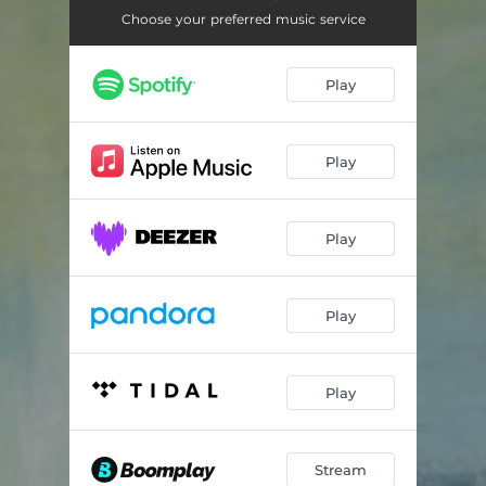
Kaffegrums
00:38
Choose your preferred music service
Den Tomme Kaffekop
03:36
Play
Livets Hastighed
03:43
Vandre Tæt
03:15
Play
Mørk Er November
02:11
Tankens Vej
00:07
Play
Smuk Som Ånd
02:01
Maanen
04:09
Play
Linedansen
02:39
Angst
02:03
Play
Sølv Og Ibenholt
01:15
Stream
Træerne
00:06