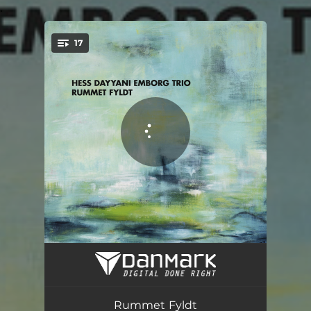
.
17
You're all set!
Den Sorte Fugl
04:01
Rummet Fyldt
03:39
Rummet Fyldt