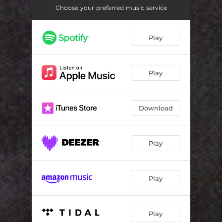
Kaseta VHS
02:48
Choose your preferred music service
Dzieciaki z czarnej ziemi
03:01
Play
GG Allin
03:41
Gorzola
01:15
Play
Tacy sami
02:48
Królowa ze snu
03:22
Download
To nie jest mój swiat
02:00
Czy pamietasz…
02:58
Play
Mechaniczna pomarancza
02:26
Play
Marass
02:37
hate Punk
02:01
Play
Czy pamietasz (próba 2013)
02:56