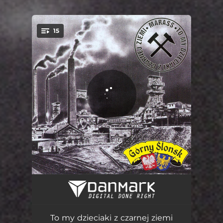
15
You're all set!
Hej! Hej!
02:10
Ojczyzna
02:38
To my dzieciaki z czarnej ziemi