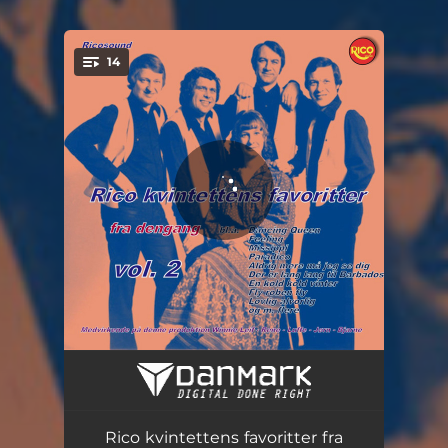
14
You're all set!
Karl Herman og jeg
03:13
Jeg tror det bli'r en kold, kold vinter
03:11
Rico kvintettens favoritter fra