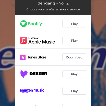
Dancing Queen
03:47
dengang - Vol. 2
Sidder på et værtshus
Choose your preferred music service
03:13
1. 2. 3.
02:28
Play
Hucklebuck
02:23
Feeling
03:10
Play
Der er lang, lang vej til Barbados
02:53
Endnu engang
03:11
Download
Paradiso
02:44
Play
Aldrig mer' må jeg se dig
03:38
Lovlig alvorlig
02:14
Play
Missisippi
04:33
Klaverkoncert nr.1 B-moll
02:25