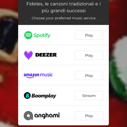
Notte di Natale
01:57
Fideles, le canzoni tradizionali e i
più grandi successi
Lettera a Pinocchio
03:50
Choose your preferred music service
Natale mi porterà
02:11
Buon Natale a tutto il mondo
02:44
Play
Pastorale
02:36
Play
Oh mein papa
03:43
Il nostro Natale
03:17
Play
Buon Natale all'italiana
03:24
È Natale
04:21
Stream
È nato il Messia
03:19
Novena di Natale
02:31
Play
Pastori e pastorelle
02:28