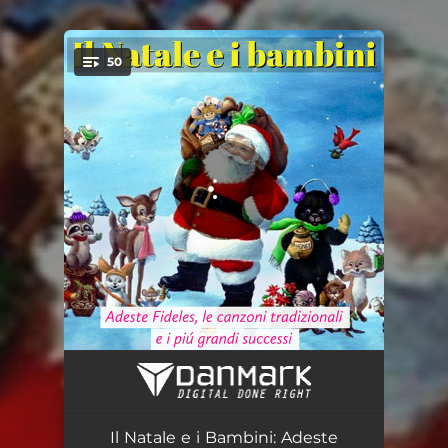
50
You're all set!
Adeste fideles
02:01
Jingle Bells
02:13
Il Natale e i Bambini: Adeste