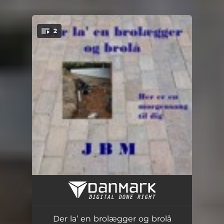
2
You're all set!
Der la' en brolægger og brolå
14:43:49
Her er en morgensang til dig
07:38:53
Der la’ en brolægger og brolå