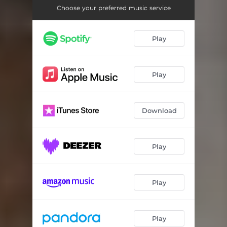
Choose your preferred music service
Play
Play
Download
Play
Play
Play