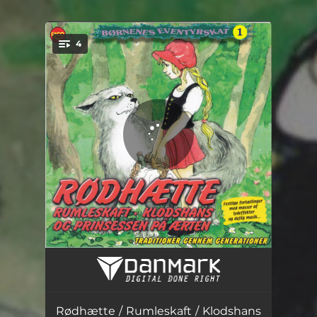
.
4
You're all set!
Rødhætte
07:53
Rumleskaft
07:21
Rødhætte / Rumleskaft / Klodshans