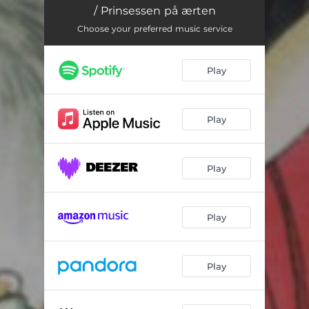
Klods Hans
11:05
/ Prinsessen på ærten
Prinsessen på ærten
04:21
Choose your preferred music service
Play
Play
Play
Play
Play