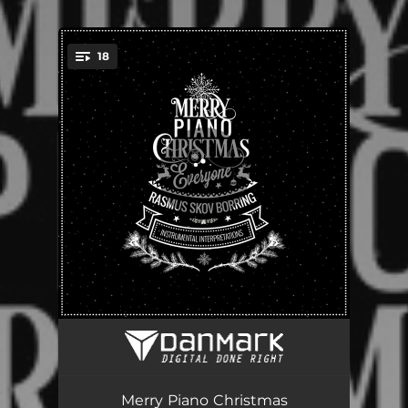
.
18
You're all set!
Glade jul
03:40
Juletræet med sin pynt
02:37
Merry Piano Christmas