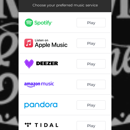
Det kimer nu til julefest
03:21
Choose your preferred music service
O Come, All Ye Faithful
04:14
Play
Julen har bragt velsignet bud
03:23
Jeg kommer til din krybbe her
02:45
Play
En rose så jeg skyde
04:08
Hark! The Herald Angels Sing / Gloria (In Exelsis Deo)
04:45
Play
De dybeste lag i mit hjerte
03:31
Forunderligt at sige
02:30
Play
Vinterens sang
04:25
Dejlig er jorden
03:02
Play
God Rest You Merry, Gentlemen
03:40
Play
Blomstre som en rosengård
04:18