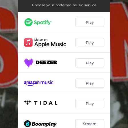
Wybory '95
03:20
Choose your preferred music service
Sobotni wieczór
02:38
Play
Aspołeczni
02:47
Do roboty
03:49
Play
Biało-czerwoni
02:56
Rewolty czas
02:38
Play
Ucieczka od wolności
02:49
Vendetta
02:39
Play
Play
Stream