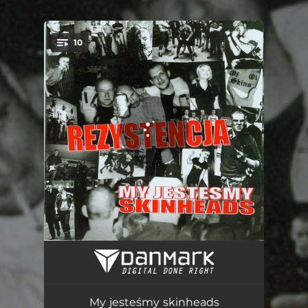
.
10
You're all set!
Rezystencja
03:02
My jesteśmy skinheads
03:22
My jesteśmy skinheads