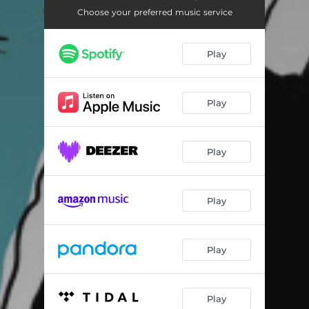
Dance to the End of Night
03:17
Choose your preferred music service
Guide to Go Go
03:44
Play
Neurotic
04:10
Czarnobrązowy jest orzech laskowy
04:06
Play
Palm Tree
03:01
Rozbijam się na Atomy
06:54
Play
Rodzina
03:44
King of Noise
07:21
Play
Krótkie spojrzenie, Konkret, Stocznia
04:58
Women
03:57
Play
Paralyzing
03:39
Play
Strach
05:34