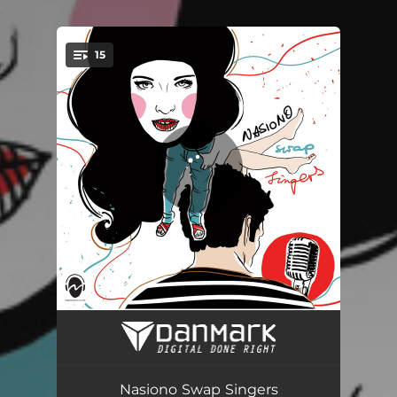
.
15
You're all set!
Pulse
03:47
Mosty i Lasy
02:19
Nasiono Swap Singers