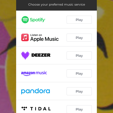
Stop den lille Kænguru
04:23
Choose your preferred music service
Tju bang chokolademand
02:45
Play
Skorstenfejren gik en tur
03:14
Lille føl ved du hvad
03:19
Play
Mæ si'r det lille lam
02:29
Den lille frække Frederik
01:51
Play
Min kat den danser Tango
03:20
Stop den lille kænguru
04:21
Play
Tju bang chokolademand
02:46
Skorstensfejren gik en tur
03:20
Play
Lille føl ved du hvad
03:19
Play
Mæ si'r det lille lam
02:29