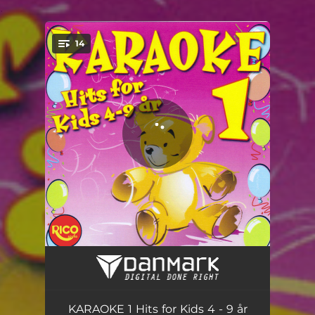
.
14
You're all set!
Den lille frække Frederik
01:52
Min kat den danser tango
03:10
KARAOKE 1 Hits for Kids 4 - 9 år